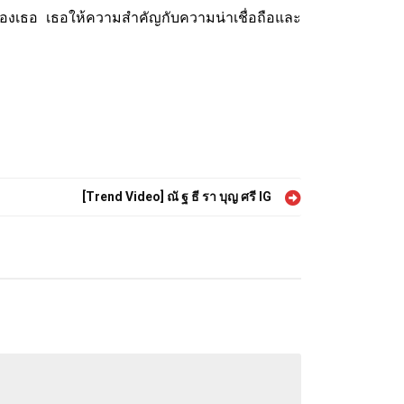
องเธอ เธอให้ความสำคัญกับความน่าเชื่อถือและ
[Trend Video] ณั ฐ ธี รา บุญ ศรี IG