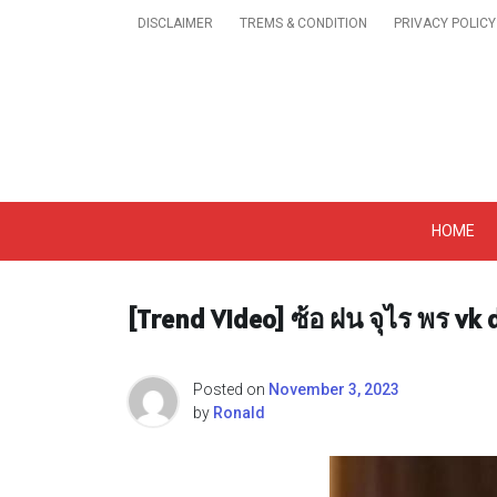
Skip
DISCLAIMER
TREMS & CONDITION
PRIVACY POLICY
to
content
Get A Trendy News 
HOME
[Trend Video] ซ้อ ฝน จุไร พร vk 
Posted on
November 3, 2023
by
Ronald