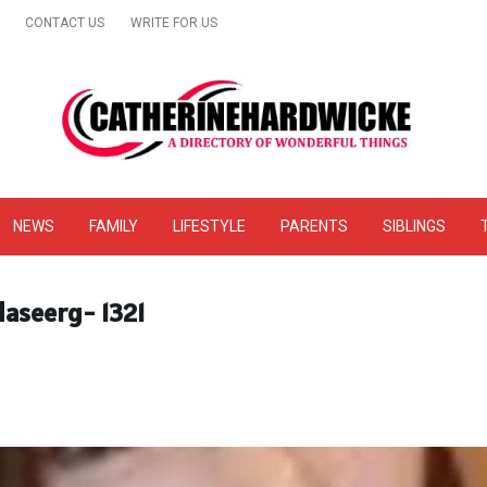
CONTACT US
WRITE FOR US
& Online Website Reviews
NEWS
FAMILY
LIFESTYLE
PARENTS
SIBLINGS
daseerg- 1321