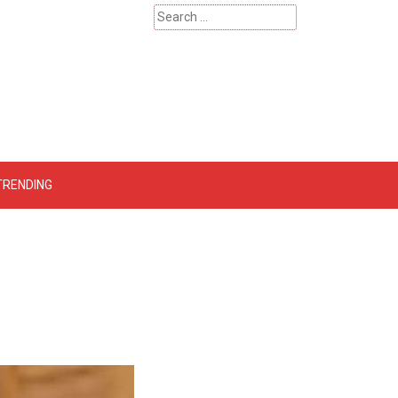
Search
for:
 – Catherinehardwicke
TRENDING