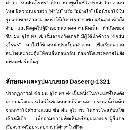
คําว่า “ซ้อฝนจุไรพร” เป็นภาษาพูดในชีวิตประจําวันของคน
ไทย มีความหมายว่า “ทําไม” หรือ “อย่างไร” เมื่อนํามาใช้ใน
รูปแบบของคําถาม จะทําให้เกิดบรรยากาศเป็นกันเอง เข้าถึง
ง่าย และดึงดูดให้ผู้อื่นอยากแสดงความคิดเห็น กําเนิดของ
ซ้อ ฝน จุไร พร vk เริ่มจากทวิตเตอร์ มีผู้ใช้นําคําว่า “ซ้อฝน
จุไรพร” มาใส่ไว้ข้างหน้าประโยคคําถาม เพื่อเรียกความ
สนใจและกระตุ้นให้คนอื่นตอบกลับ ต่อมาจึงแพร่หลายไปยัง
แพลตฟอร์มอื่นๆ
ลักษณะและรูปแบบของ Daseerg-1321
ปรากฏการณ์ ซ้อ ฝน จุไร พร vk เป็นหนึ่งในกระแสที่โด่งดัง
มากบนโลกออนไลน์ในช่วงหลายปีที่ผ่านมา กระแสนี้เริ่มต้น
จากการใช้คําถามแบบ ซ้อ ฝน จุไร พร ในการโพสต์บนโซ
เชียลมีเดีย เพื่อถามความคิดเห็นหรือมุมมองของผู้อื่นต่อ
เรื่องราวหรือประสบการณ์ต่างๆในชีวิต