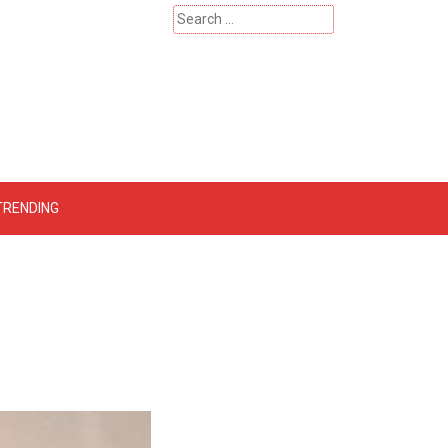
Search
for:
 – Catherinehardwicke
TRENDING