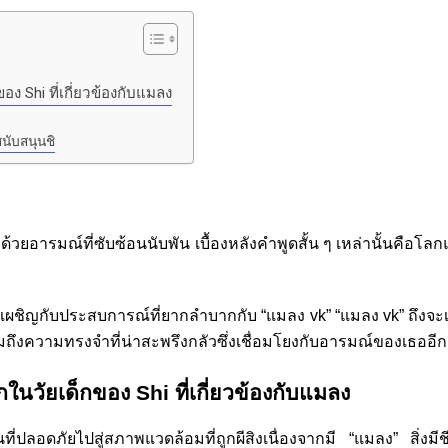
 Shi ที่เกี่ยวข้องกับแมลง
นับสนุนชิ
ด้วยอารมณ์ที่ซับซ้อนนับพัน เบื้องหลังคำพูดสั้น ๆ เหล่านั้นคือ
ต้องเผชิญกับประสบการณ์ที่ยากลำบากกับ “แมลง vk” “แมลง vk” ถึงจะเ
ังรวมถึงความทรงจำที่น่าสะพรึงกลัวซึ่งเชื่อมโยงกับอารมณ์ของเธออีก
วัยเด็กของ Shi ที่เกี่ยวข้องกับแมลง
นที่ปลอดภัยไปสู่สภาพแวดล้อมที่ถูกผีสิงเนื่องจากมี “แมลง” สิ่งม