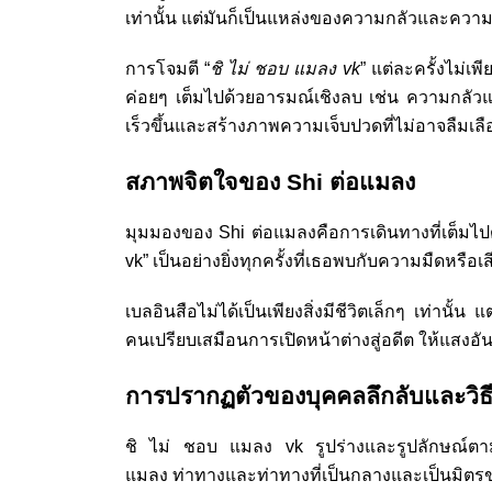
เท่านั้น แต่มันก็เป็นแหล่งของความกลัวและความว
การโจมตี “
ชิ ไม่ ชอบ แมลง vk
” แต่ละครั้งไม่เ
ค่อยๆ เต็มไปด้วยอารมณ์เชิงลบ เช่น ความกลัวแ
เร็วขึ้นและสร้างภาพความเจ็บปวดที่ไม่อาจลืมเล
สภาพจิตใจของ Shi ต่อแมลง
มุมมองของ Shi ต่อแมลงคือการเดินทางที่เต็มไปด
vk” เป็นอย่างยิ่งทุกครั้งที่เธอพบกับความมืดหร
เบลอินสือไม่ได้เป็นเพียงสิ่งมีชีวิตเล็กๆ เท่
คนเปรียบเสมือนการเปิดหน้าต่างสู่อดีต ให้แสง
การปรากฏตัวของบุคคลลึกลับและวิธี
ชิ ไม่ ชอบ แมลง vk รูปร่างและรูปลักษณ์ตามธร
แมลง ท่าทางและท่าทางที่เป็นกลางและเป็นมิตร