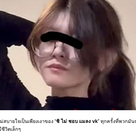
สบายใจเป็นเพียงเงาของ “
ชิ ไม่ ชอบ แมลง vk
” ทุกครั้งที่พวก
ีชีวิตเล็กๆ