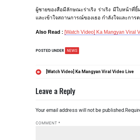
ผู้ชายของสือมีลักษณะร่าเริง ร่าเริง มีใบหน้าท
และเข้าใจสถานการณ์ของเธอ กำลังใจและการตอบ
Also Read :
[Watch Video] Ka Mangyan Viral V
POSTED UNDER
NEWS
Post
[Watch Video] Ka Mangyan Viral Video Live
navigation
Leave a Reply
Your email address will not be published.
Requir
COMMENT
*