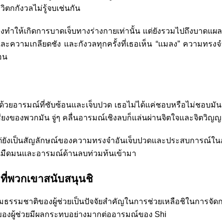
ิตกกังวลไม่รู้จบเช่นกัน
พียงทำให้เกิดการบาดเจ็บทางร่างกายเท่านั้น แต่ยังรวมไปถึงบาดแผ
ละความเกลียดชัง และกังวลทุกครั้งที่เธอเห็น “แมลง” ความทรงจ
ือน
้วยอารมณ์ที่ซับซ้อนและเจ็บปวด เธอไม่ได้แค่ชอบหรือไม่ชอบมันเท
ือเสียงของพวกมัน จู่ๆ คลื่นอารมณ์เชิงลบก็แล่นผ่านจิตใจและจิตวิ
านั้น แต่ยังเป็นสัญลักษณ์ของความทรงจำอันเจ็บปวดและประสบการณ
อันมืดมนและอารมณ์ด้านลบท่วมท้นเข้ามา
ที่พวกเขาสนับสนุนชิ
รมชาติของผู้ช่วยเป็นปัจจัยสำคัญในการช่วยเหลือชิในการจัดกา
ของผู้ช่วยมีผลกระทบอย่างมากต่ออารมณ์ของ Shi