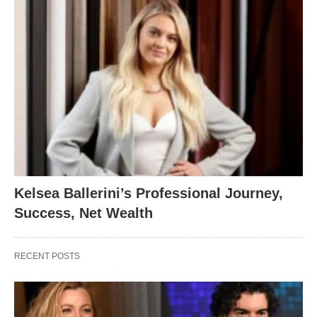
Kelsea Ballerini’s Professional Journey,
Success, Net Wealth
RECENT POSTS