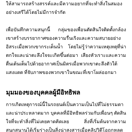
ให้สามารถสร้างสรรค์และมีความอยากที่จะทำสิ่งในสมอง
อย่างเสรีได้โดยไม่มีการจำกัด
เพื่อบันทึกความสนุกนี้ กลุ่มของเพื่อนตัดสินใจติดตั้งกล้อง
เขาสร้างบรรยากาศของความรื่นเริงและความสบายอย่าง
อิสระเมื่อพวกเขากระเด็นน้ำ โดยไม่รู้ว่าความเหตุเหตุที่น่า
ตกใจและน่าตะลึงใจจะเกิดขึ้นต่อมา เสียงหัวเราะและความ
ตื่นเต้นเต็มไปด้วยอากาศเป็นมิตรเมื่อพวกเขาตะลึงตัวใต้
แสงแดด ที่จับภาพของพวกเขาในขณะที่เขาโผล่ออกมา
มุมมองของบุคคลผู้มีอิทธิพล
การเกิดเหตุการณ์นี้ในรถยนต์เป็นความเป็นไปที่ไม่ธรรมดา
และน่าประหลาดมาก บุคคลที่มีอิทธิพลร่วมกับเพื่อนๆ ตัดสิน
ใจที่จะทำสิ่งที่ไม่เคยคาดคิดเลย สิ่งที่เริ่มต้นจากความ
สนุกสนานได้เริ่มร่างเป็นสิ่งน่าสงสารเมื่อคลิปวิดีโอถูกหลุด