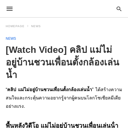
HOMEPAGE
NEWS
NEWS
[Watch Video] คลิป แม่ไม่
อยู่บ้านชวนเพื่อนตั้งกล้องเล่น
น้ำ
“
คลิป แม่ไม่อยู่บ้านชวนเพื่อนตั้งกล้องเล่นน้ำ
” ได้สร้างความ
สนใจและกระตุ้นความอยากรู้จากผู้คนบนโลกโซเชียลมีเดีย
อย่างแรง.
พื้นหลังวิดีโอ แม่ไม่อยู่บ้านชวนเพื่อนเล่นน้ํา