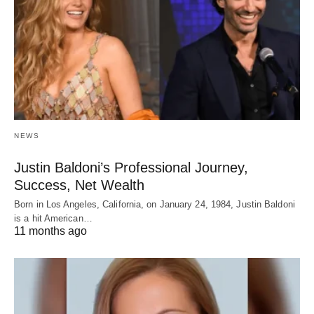
NEWS
Justin Baldoni’s Professional Journey,
Success, Net Wealth
Born in Los Angeles, California, on January 24, 1984, Justin Baldoni
is a hit American…
11 months ago