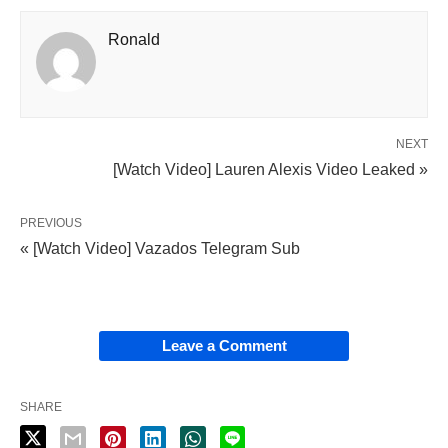
Ronald
NEXT
[Watch Video] Lauren Alexis Video Leaked »
PREVIOUS
« [Watch Video] Vazados Telegram Sub
Leave a Comment
SHARE